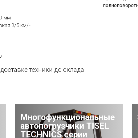
полноповоротн
0 мм
окая 3/5 км/ч
м
 доставке техники до склада
Многофункциональные
автопогрузчики TISEL
TECHNICS серии