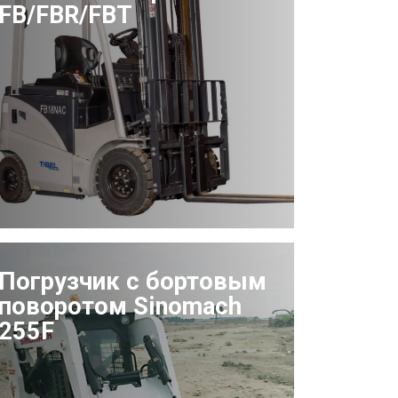
FB/FBR/FBT
Погрузчик с бортовым
поворотом Sinomach
255F