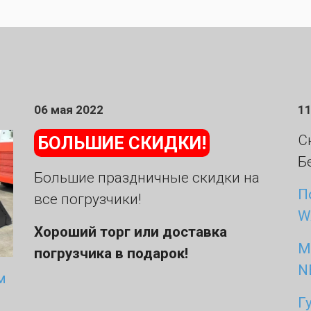
06 мая 2022
11
С
БОЛЬШИЕ СКИДКИ!
Б
Большие праздничные скидки на
П
все погрузчики!
W
Хороший торг или доставка
М
погрузчика в подарок!
N
м
Г