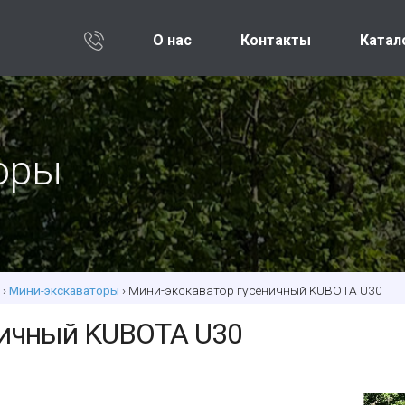
О нас
Контакты
Катал
оры
›
Мини-экскаваторы
› Мини-экскаватор гусеничный KUBOTA U30
ничный KUBOTA U30