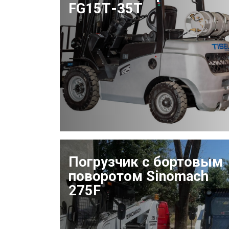
FG15Т-35Т
Погрузчик с бортовым
поворотом Sinomach
275F