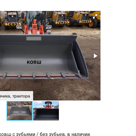
зчика, трактора
Ковш для погруз
ковш с зубьями / без зубьев, в наличии.