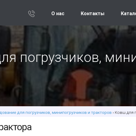
О нас
Контакты
Катал
ля погрузчиков, мин
дование для погрузчиков, минипогрузчиков и тракторов
› Ковш для 
рактора