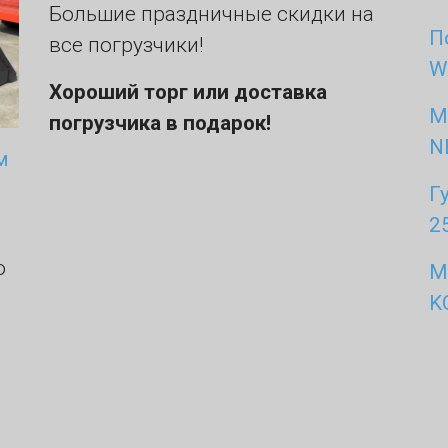
Большие праздничные скидки на
П
все погрузчики!
W
Хороший торг или доставка
М
погрузчика в подарок!
N
м
Г
2
о
М
K