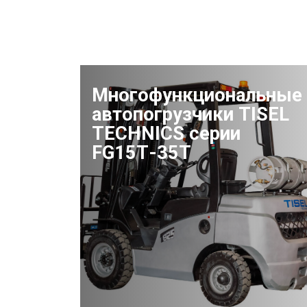
Многофункциональные
автопогрузчики TISEL
TECHNICS серии
FG15Т-35Т