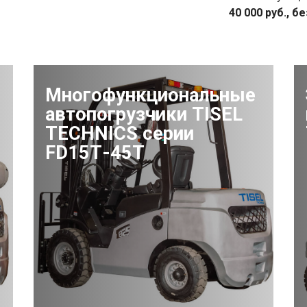
40 000 руб., б
Многофункциональные
автопогрузчики TISEL
TECHNICS серии
FD15Т-45Т