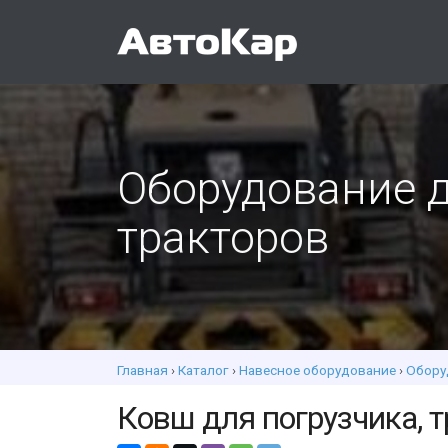
Оборудование д
тракторов
Главная
›
Каталог
›
Навесное оборудование
›
Обору
Ковш для погрузчика, т