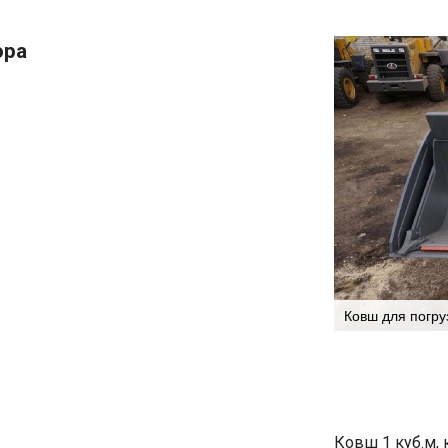
ора
Ковш для погру
Ковш 1 куб.м, 