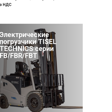
ез НДС
Электрические
погрузчики TISEL
TECHNICS серии
FB/FBR/FBT