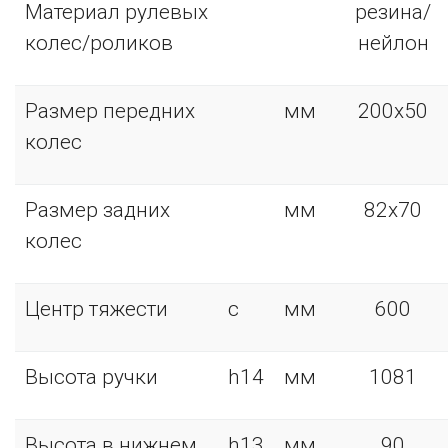
Материал рулевых
резина/
колес/роликов
нейлон
Размер передних
мм
200х50
колес
Размер задних
мм
82х70
колес
Центр тяжести
с
мм
600
Высота ручки
h14
мм
1081
Высота в нижнем
h13
мм
90