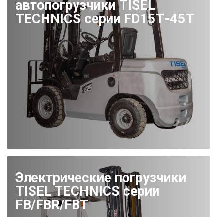
автопогрузчики TISEL
TECHNICS серии FD15Т-45Т
Электрические погрузчики
TISEL TECHNICS серии
FB/FBR/FBT