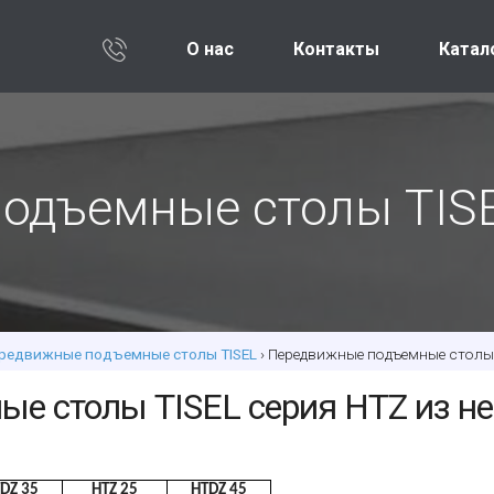
О нас
Контакты
Катал
одъемные столы TIS
редвижные подъемные столы TISEL
› Передвижные подъемные столы
е столы TISEL серия HTZ из н
DZ 35
HTZ 25
HTDZ 45