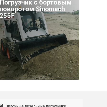
Погрузчик с бортовым
поворотом Sinomach
255F
Вилочные дизельные погрузчики