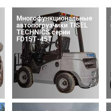
Многофункциональные
автопогрузчики TISEL
TECHNICS серии
FD15Т-45Т