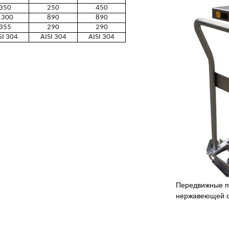
350
250
450
1300
890
890
355
290
290
SI 304
AISI 304
AISI 304
Передвижные п
нержавеющей с