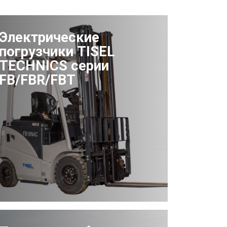
Электрические
погрузчики TISEL
TECHNICS серии
FB/FBR/FBT