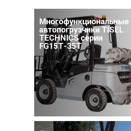
Многофункциональные
автопогрузчики TISEL
TECHNICS серии
FG15Т-35Т