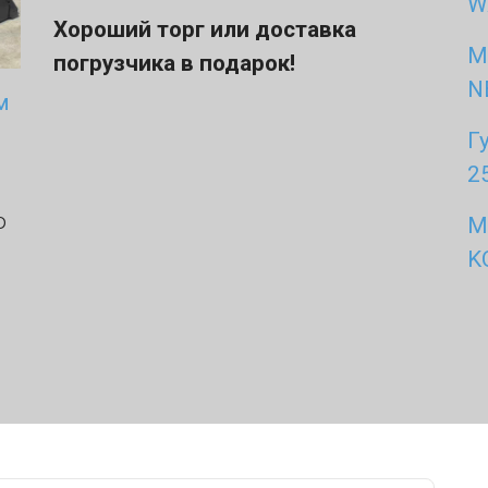
W
Хороший торг или доставка
М
погрузчика в подарок!
N
м
Г
2
о
М
K