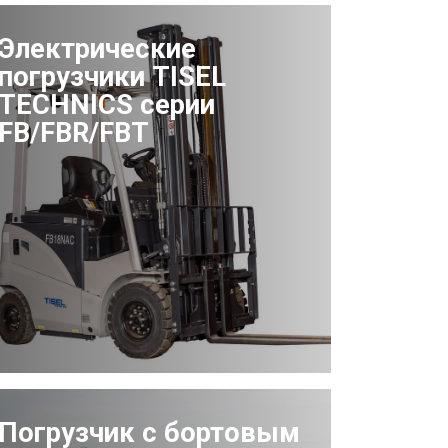
Электрические
погрузчики TISEL
TECHNICS серии
FB/FBR/FBT
Погрузчик с бортовым