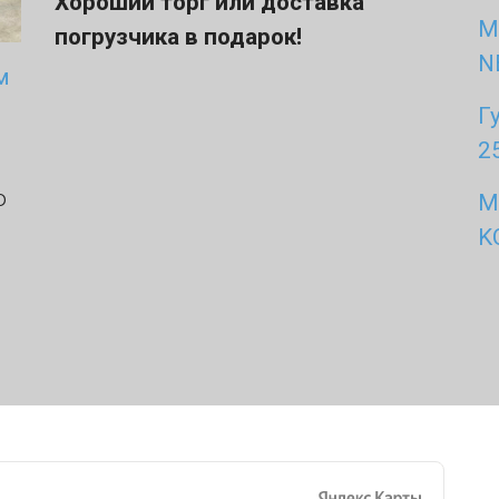
Хороший торг или доставка
М
погрузчика в подарок!
N
м
Г
2
о
М
K