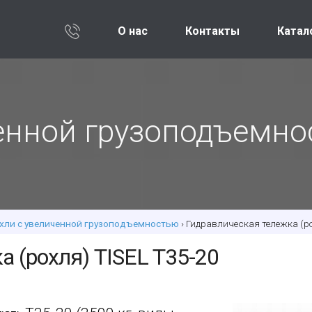
О нас
Контакты
Катал
ченной грузоподъемн
хли с увеличенной грузоподъемностью
› Гидравлическая тележка (р
 (роxля) TISEL T35-20