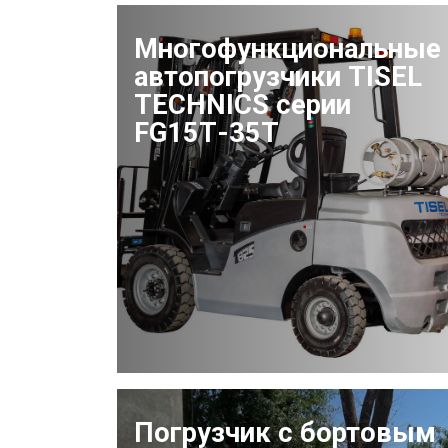
Многофункциональные
автопогрузчики TISEL
TECHNICS серии
FG15Т-35Т
Погрузчик с бортовым