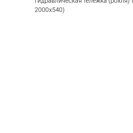
Гидравлическая тележка (роxля)
2000x540)