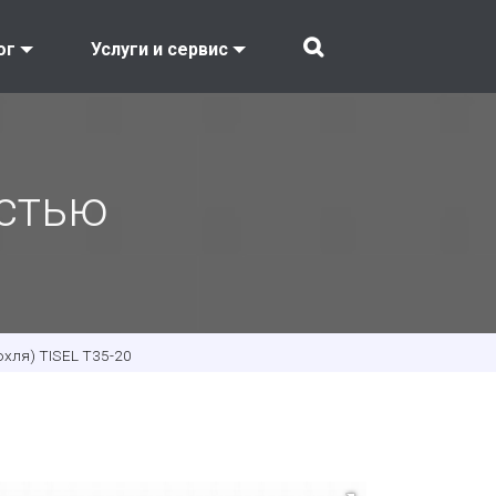
ог
Услуги и сервис
остью
оxля) TISEL T35-20