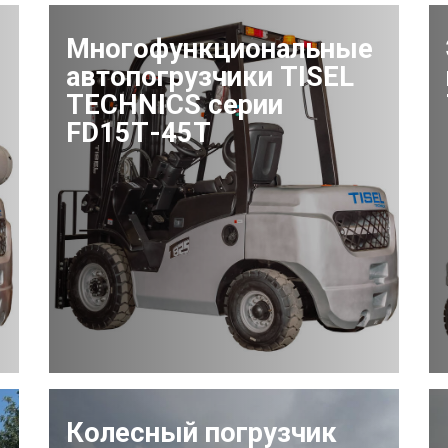
Многофункциональные
автопогрузчики TISEL
TECHNICS серии
FD15Т-45Т
Колесный погрузчик