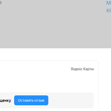
о
М
K