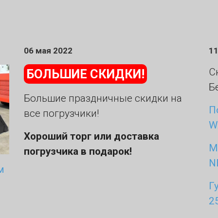
06 мая 2022
11
С
БОЛЬШИЕ СКИДКИ!
Б
Большие праздничные скидки на
П
все погрузчики!
W
Хороший торг или доставка
М
погрузчика в подарок!
N
м
Г
2