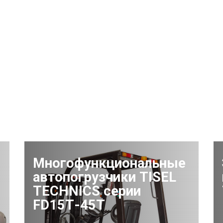
Многофункциональные
автопогрузчики TISEL
TECHNICS серии
FD15Т-45Т