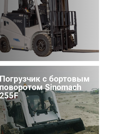
Погрузчик с бортовым
поворотом Sinomach
255F