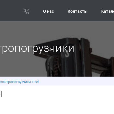
О нас
Контакты
Катал
тропогрузчики
лектропогрузчики Tisel
l